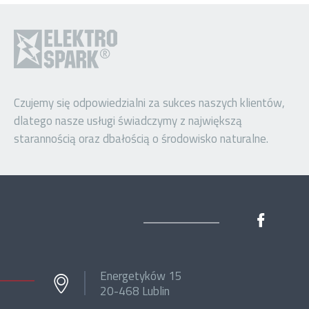
Czujemy się odpowiedzialni za sukces naszych klientów,
dlatego nasze usługi świadczymy z największą
starannością oraz dbałością o środowisko naturalne.
Energetyków 15
20-468 Lublin